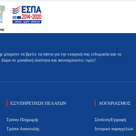
Οι
Οι
επιλογές
επιλογές
μπορούν
μπορούν
να
να
επιλεγούν
επιλεγούν
στη
στη
σελίδα
σελίδα
του
του
προϊόντος
προϊόντος
gr μπορείτε να βρείτε τα πάντα για την εταιρική σας ενδυμασία και τα
ς δώρα σε μοναδική ποιότητα και ασυναγώνιστες τιμές!
ΕΞΥΠΗΡΕΤΗΣΗ ΠΕΛΑΤΩΝ
ΛΟΓΑΡΙΑΣΜΟΣ
Τρόποι Πληρωμής
Σύνδεση/Εγγραφή
Τρόποι Αποστολής
Ιστορικό παραγγελιών