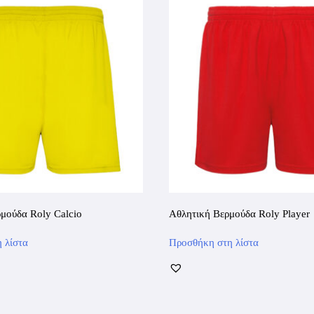
μούδα Roly Calcio
Αθλητική Βερμούδα Roly Player
Αυτό
Αυτό
 λίστα
Προσθήκη στη λίστα
το
το
προϊόν
προϊόν
έχει
έχει
πολλαπλές
πολλαπλές
παραλλαγές.
παραλλαγές.