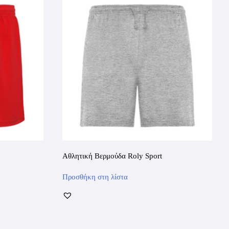
Αθλητική Βερμούδα Roly Sport
Αυτό
Προσθήκη στη λίστα
το
προϊόν
έχει
πολλαπλές
παραλλαγές.