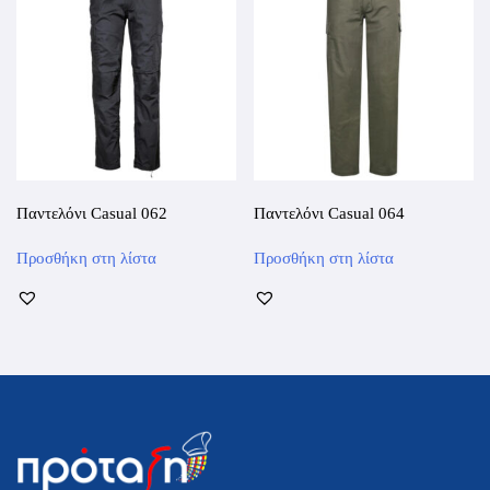
Παντελόνι Casual 062
Παντελόνι Casual 064
Αυτό
Αυτό
Προσθήκη στη λίστα
Προσθήκη στη λίστα
το
το
προϊόν
προϊόν
έχει
έχει
πολλαπλές
πολλαπλές
παραλλαγές.
παραλλαγές.
Οι
Οι
επιλογές
επιλογές
μπορούν
μπορούν
να
να
επιλεγούν
επιλεγούν