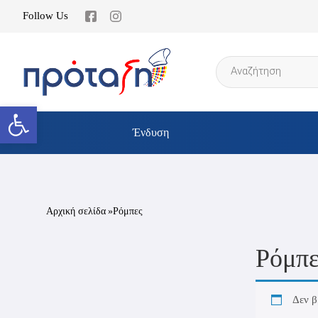
Follow Us
Products
search
Ανοίξτε τη γραμμή εργαλείων
Ένδυση
Αρχική σελίδα
»Ρόμπες
Ρόμπε
Δεν β