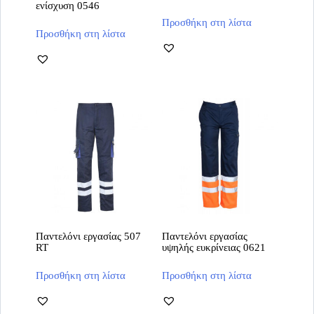
ενίσχυση 0546
Αυτό
Αυτό
Προσθήκη στη λίστα
το
Προσθήκη στη λίστα
το
προϊόν
προϊόν
έχει
έχει
πολλαπλές
πολλαπλές
παραλλαγές.
παραλλαγές.
Οι
Οι
επιλογές
επιλογές
μπορούν
μπορούν
να
να
επιλεγούν
επιλεγούν
στη
στη
σελίδα
σελίδα
του
του
προϊόντος
προϊόντος
Παντελόνι εργασίας 507
Παντελόνι εργασίας
RT
υψηλής ευκρίνειας 0621
Αυτό
Αυτό
Προσθήκη στη λίστα
Προσθήκη στη λίστα
το
το
προϊόν
προϊόν
έχει
έχει