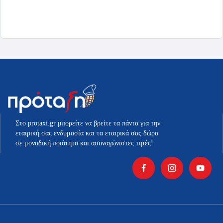
πολλαπλές
πολλαπλές
παραλλαγές.
παραλλαγές.
Οι
Οι
επιλογές
επιλογές
μπορούν
μπορούν
να
να
επιλεγούν
επιλεγούν
στη
στη
σελίδα
σελίδα
του
του
προϊόντος
προϊόντος
Στο protaxi.gr μπορείτε να βρείτε τα πάντα για την
εταιρική σας ενδυμασία και τα εταιρικά σας δώρα
σε μοναδική ποιότητα και ασυναγώνιστες τιμές!