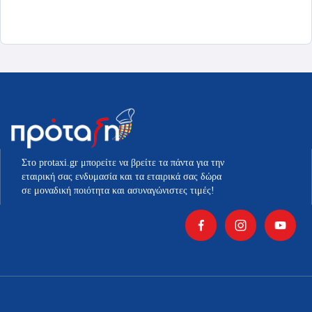
παραλλαγές.
Οι
επιλογές
μπορούν
να
επιλεγούν
στη
σελίδα
του
προϊόντος
Στο protaxi.gr μπορείτε να βρείτε τα πάντα για την
εταιρική σας ενδυμασία και τα εταιρικά σας δώρα
σε μοναδική ποιότητα και ασυναγώνιστες τιμές!