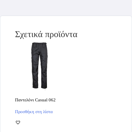
Σχετικά προϊόντα
Παντελόνι Casual 062
Αυτό
Προσθήκη στη λίστα
το
προϊόν
έχει
πολλαπλές