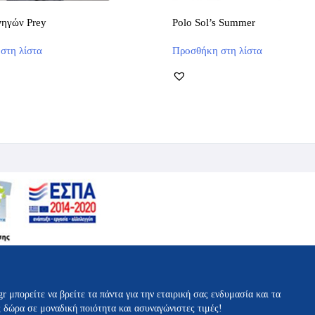
νηγών Prey
Polo Sol’s Summer
Αυτό
Αυτό
στη λίστα
Προσθήκη στη λίστα
το
το
προϊόν
προϊόν
έχει
έχει
πολλαπλές
πολλαπλές
παραλλαγές.
παραλλαγές.
Οι
Οι
επιλογές
επιλογές
μπορούν
μπορούν
να
να
επιλεγούν
επιλεγούν
στη
στη
σελίδα
σελίδα
του
του
προϊόντος
προϊόντος
gr μπορείτε να βρείτε τα πάντα για την εταιρική σας ενδυμασία και τα
ς δώρα σε μοναδική ποιότητα και ασυναγώνιστες τιμές!