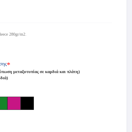
leece 280gr/m2.
σης
*
ωση μεταξοτυπίας σε καρδιά και πλάτη)
διά)