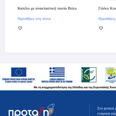
Καπέλο με ανακλαστική ταινία Brixa
Γιλέκο Κυ
Αυτό
Προσθήκη στη λίστα
Προσθήκη 
το
προϊόν
έχει
πολλαπλές
παραλλαγές.
Οι
επιλογές
μπορούν
να
επιλεγούν
στη
σελίδα
του
προϊόντος
Στο protaxi.
εταιρικά σα