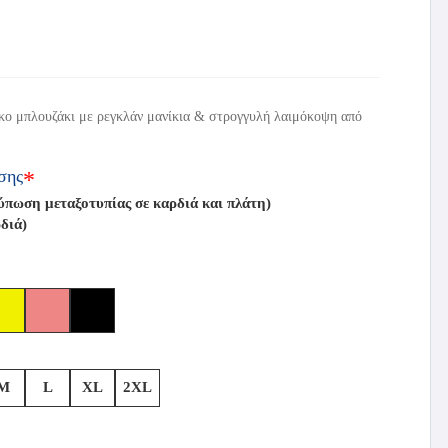
ικο μπλουζάκι με ρεγκλάν μανίκια & στρογγυλή λαιμόκοψη από
σης
*
ωση μεταξοτυπίας σε καρδιά και πλάτη)
διά)
M
L
XL
2XL