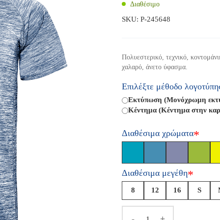
Διαθέσιμο
SKU:
P-245648
Πολυεστερικό, τεχνικό, κοντομάν
χαλαρό, άνετο ύφασμα.
Επιλέξτε μέθοδο λογοτύπη
Εκτύπωση (Μονόχρωμη εκτύπ
Κέντημα (Κέντημα στην καρ
Διαθέσιμα χρώματα
*
Διαθέσιμα μεγέθη
*
8
12
16
S
-
+