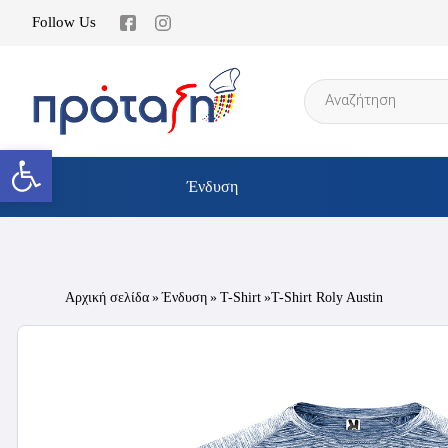
Follow Us
Products
search
Ανοίξτε τη γραμμή εργαλείων
Ένδυση
Αρχική σελίδα
»
Ένδυση
»
T-Shirt
»T-Shirt Roly Austin