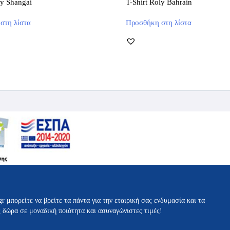
ly Shangai
T-Shirt Roly Bahrain
Αυτό
Αυτό
στη λίστα
Προσθήκη στη λίστα
το
το
προϊόν
προϊόν
έχει
έχει
πολλαπλές
πολλαπλές
παραλλαγές.
παραλλαγές.
Οι
Οι
επιλογές
επιλογές
μπορούν
μπορούν
να
να
επιλεγούν
επιλεγούν
στη
στη
σελίδα
σελίδα
του
του
προϊόντος
προϊόντος
gr μπορείτε να βρείτε τα πάντα για την εταιρική σας ενδυμασία και τα
ς δώρα σε μοναδική ποιότητα και ασυναγώνιστες τιμές!