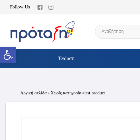
Follow Us
Products
search
Ανοίξτε τη γραμμή εργαλείων
Ένδυση
Αρχική σελίδα
»
Χωρίς κατηγορία
»test product