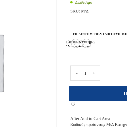
Διαθέσιμο
SKU:
Μ/Δ
ΕΠΙΛΈΞΤΕ ΜΈΘΟΔΟ ΛΟΓΟΤΎΠΗΣ
Εκτύπωση
Κέντημα
(Μονόχρωμη
(Κέντημα
εκτύπωση
στην
μεταξοτυπίας
καρδιά)
σε καρδιά
και πλάτη)
-
+
Π
After Add to Cart Area
Κωδικός προϊόντος:
Μ/Δ
Κατηγ