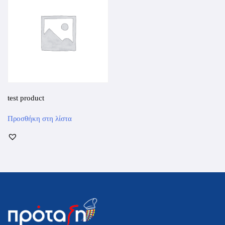
test product
Αυτό
Προσθήκη στη λίστα
το
προϊόν
έχει
πολλαπλές
παραλλαγές.
Οι
επιλογές
μπορούν
να
επιλεγούν