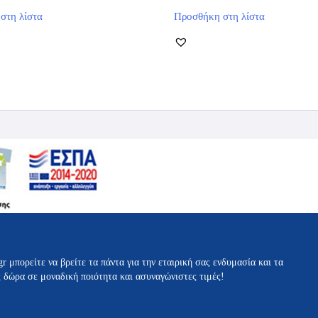
Αυτό
Αυτό
στη λίστα
Προσθήκη στη λίστα
το
το
προϊόν
προϊόν
έχει
έχει
πολλαπλές
πολλαπλές
παραλλαγές.
παραλλαγές.
Οι
Οι
επιλογές
επιλογές
μπορούν
μπορούν
να
να
επιλεγούν
επιλεγούν
στη
στη
σελίδα
σελίδα
του
του
προϊόντος
προϊόντος
gr μπορείτε να βρείτε τα πάντα για την εταιρική σας ενδυμασία και τα
ς δώρα σε μοναδική ποιότητα και ασυναγώνιστες τιμές!