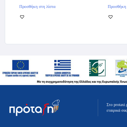
Αυτό
Προσθήκη στη λίστα
Προσθήκη 
το
προϊόν
έχει
πολλαπλές
παραλλαγές.
Οι
επιλογές
μπορούν
να
επιλεγούν
στη
σελίδα
του
προϊόντος
Στο protaxi.
εταιρικά σα