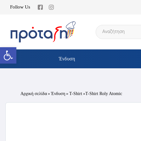
Follow Us
Products
search
Ανοίξτε τη γραμμή εργαλείων
Ένδυση
Αρχική σελίδα
»
Ένδυση
»
T-Shirt
»T-Shirt Roly Atomic