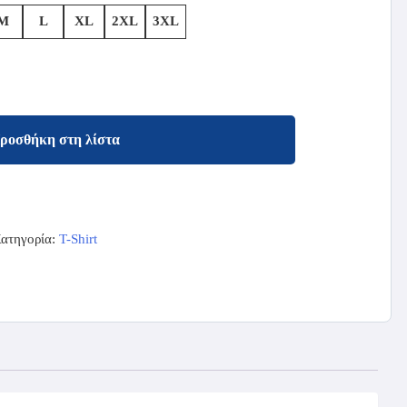
M
L
XL
2XL
3XL
ροσθήκη στη λίστα
ατηγορία:
T-Shirt