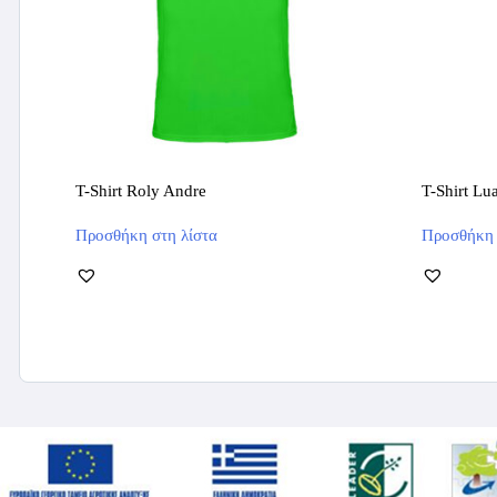
T-Shirt Roly Andre
T-Shirt Lu
Αυτό
Προσθήκη στη λίστα
Προσθήκη 
το
προϊόν
έχει
πολλαπλές
παραλλαγές.
Οι
επιλογές
μπορούν
να
επιλεγούν
στη