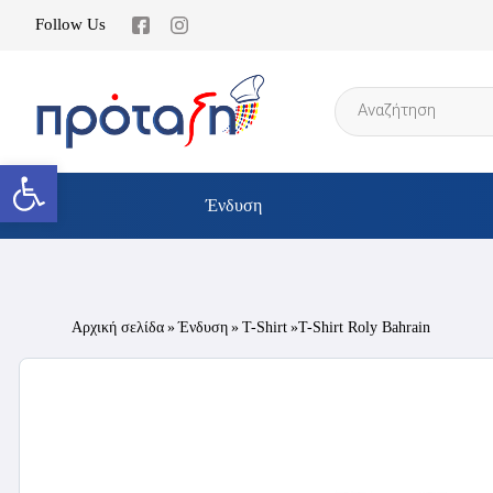
Follow Us
Products
search
Ανοίξτε τη γραμμή εργαλείων
Ένδυση
Αρχική σελίδα
»
Ένδυση
»
T-Shirt
»T-Shirt Roly Bahrain