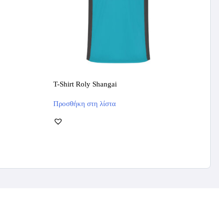
T-Shirt Roly Shangai
Αυτό
Προσθήκη στη λίστα
το
προϊόν
έχει
πολλαπλές
παραλλαγές.
Οι
επιλογές
μπορούν
να
επιλεγούν
στη