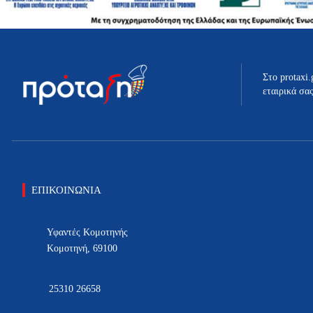
σελίδα
του
προϊόντος
Στο protaxi.
εταιρικά σα
ΕΠΙΚΟΙΝΩΝΙΑ
Υφαντές Κομοτηνής
Κομοτηνή, 69100
25310 26658