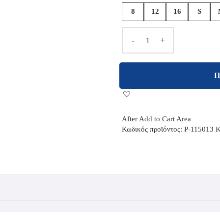
8
12
16
S
-
+
Π
After Add to Cart Area
Κωδικός προϊόντος:
P-115013
Κ