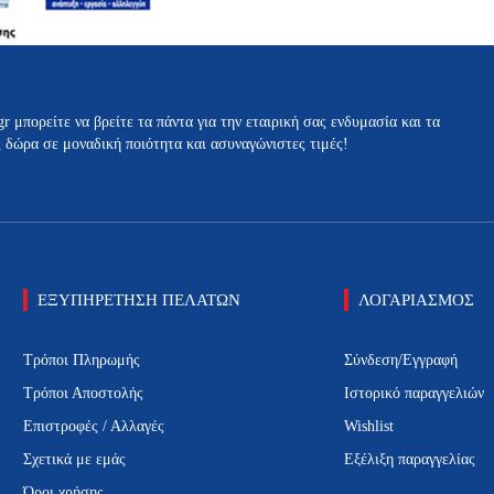
σελίδα
σελίδα
του
του
προϊόντος
προϊόντος
gr μπορείτε να βρείτε τα πάντα για την εταιρική σας ενδυμασία και τα
ς δώρα σε μοναδική ποιότητα και ασυναγώνιστες τιμές!
ΕΞΥΠΗΡΕΤΗΣΗ ΠΕΛΑΤΩΝ
ΛΟΓΑΡΙΑΣΜΟΣ
Τρόποι Πληρωμής
Σύνδεση/Εγγραφή
Τρόποι Αποστολής
Ιστορικό παραγγελιών
Επιστροφές / Αλλαγές
Wishlist
Σχετικά με εμάς
Εξέλιξη παραγγελίας
Όροι χρήσης