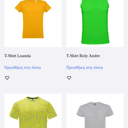
T-Shirt Luanda
T-Shirt Roly Andre
Αυτό
Αυτό
Προσθήκη στη λίστα
Προσθήκη στη λίστα
το
το
προϊόν
προϊόν
έχει
έχει
πολλαπλές
πολλαπλές
παραλλαγές.
παραλλαγές.
Οι
Οι
επιλογές
επιλογές
μπορούν
μπορούν
να
να
επιλεγούν
επιλεγούν