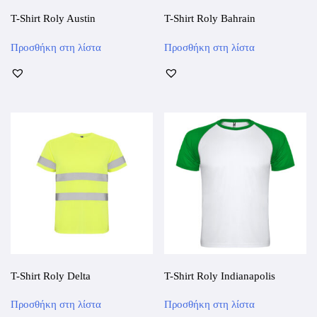
T-Shirt Roly Austin
T-Shirt Roly Bahrain
Αυτό
Αυτό
Προσθήκη στη λίστα
Προσθήκη στη λίστα
το
το
προϊόν
προϊόν
έχει
έχει
πολλαπλές
πολλαπλές
παραλλαγές.
παραλλαγές.
Οι
Οι
επιλογές
επιλογές
μπορούν
μπορούν
να
να
επιλεγούν
επιλεγούν
στη
στη
σελίδα
σελίδα
του
του
προϊόντος
προϊόντος
T-Shirt Roly Delta
T-Shirt Roly Indianapolis
Αυτό
Αυτό
Προσθήκη στη λίστα
Προσθήκη στη λίστα
το
το