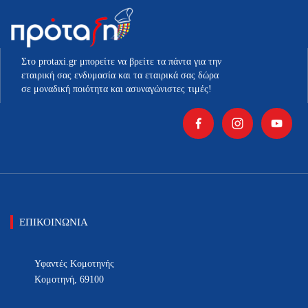
επιλεγούν
επιλεγούν
στη
στη
σελίδα
σελίδα
του
του
Στο protaxi.gr μπορείτε να βρείτε τα πάντα για την
προϊόντος
προϊόντος
εταιρική σας ενδυμασία και τα εταιρικά σας δώρα
σε μοναδική ποιότητα και ασυναγώνιστες τιμές!
ΕΠΙΚΟΙΝΩΝΙΑ
Υφαντές Κομοτηνής
Κομοτηνή, 69100